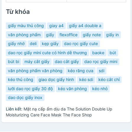
Từ khóa
giấy màu thủ công
giay a4
giấy a4 double a
văn phòng phẩm
giấy
flexoffice
giấy note
giấy in
giấy nhớ
deli
kẹp giấy
dao rọc giấy cute
dao rọc giấy mini cute có hình dễ thương
baoke
bút
bút bi
máy cắt giấy
dao cắt giấy
dao rọc giấy mini
văn phòng phẩm văn phòng
kéo răng cưa
sdi
kéo thủ công
giao dọc giấy hình
kéo sdi
kéo cắt chỉ
lưỡi dao rọc giấy 30 độ
kéo văn phòng
kéo nhỏ
dao dọc giấy inox
Liên kết:
Mặt nạ cấp ẩm dịu da The Solution Double Up
Moisturizing Care Face Mask The Face Shop