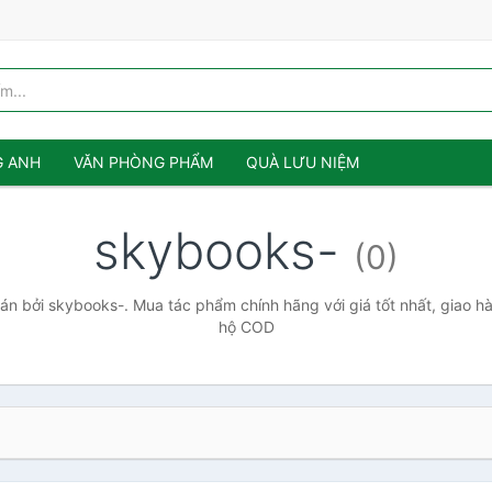
G ANH
VĂN PHÒNG PHẨM
QUÀ LƯU NIỆM
skybooks-
(0)
n bởi skybooks-. Mua tác phẩm chính hãng với giá tốt nhất, giao hà
hộ COD