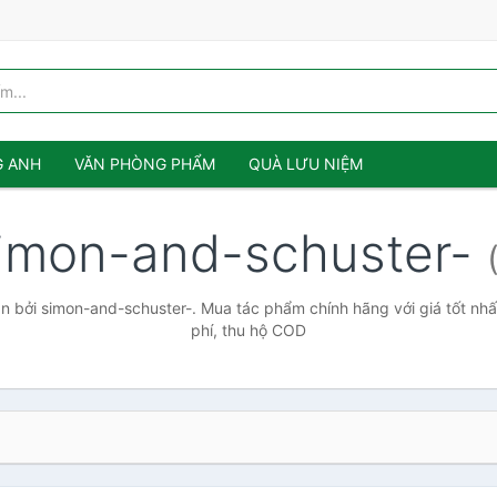
G ANH
VĂN PHÒNG PHẨM
QUÀ LƯU NIỆM
imon-and-schuster-
 bởi simon-and-schuster-. Mua tác phẩm chính hãng với giá tốt nhấ
phí, thu hộ COD