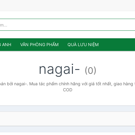
G ANH
VĂN PHÒNG PHẨM
QUÀ LƯU NIỆM
nagai-
(0)
n bởi nagai-. Mua tác phẩm chính hãng với giá tốt nhất, giao hàng 
COD