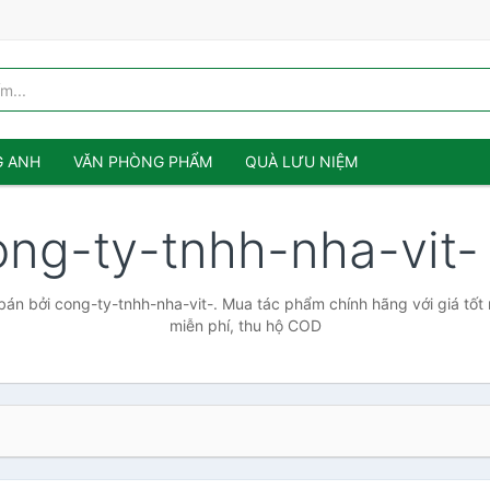
G ANH
VĂN PHÒNG PHẨM
QUÀ LƯU NIỆM
ong-ty-tnhh-nha-vit
án bởi cong-ty-tnhh-nha-vit-. Mua tác phẩm chính hãng với giá tốt 
miễn phí, thu hộ COD