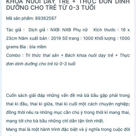
KHOA NUÔI DẠY TRẺ + THỰC ĐƠN DINH
DƯỠNG CHO TRẺ TỪ 0-3 TUỔI
Mã sản phẩm:
89362587
Tác giả :
Dịch giả :
NXB: NXB Phụ nữ
Kích thước : 16 x
23cm
Năm xuất bản : 2019
Số trang : 1000
Khối lượng : 1000
grams
Bìa : bìa mềm
Combo : Tri thức thai sản + Bách khoa nuôi dạy trẻ + Thực
đơn dinh dưỡng cho trẻ từ 0-3 tuổi
Cuốn sách giải đáp những vấn đề mà bà bầu gặp phải trong
thai kì đầu, thai kì giữa, thai kì cuối một cách chuyên nghiệp;
đồng thời nêu ra những mục cần chú ý trong thời kì mang thai,
mang tới cho bà bầu những chỉ dẫn tận tình nhất.
Mang thai là một hành trình đặc biệt và ý nghĩa trong cuộc đời