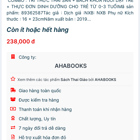
COMBO : TRI THỨC THAI SẢN + BÁCH KHOA NUÔI DẠY TRẺ
+ THỰC ĐƠN DINH DƯỠNG CHO TRẺ TỪ 0-3 TUỔIMã sản
phẩm: 89362587Tác giả : Dịch giả :NXB: NXB Phụ nữ Kích
thước : 16 x 23cmNăm xuất bản : 2019...
Còn ít hoặc hết hàng
238,000 đ
Công ty:
AHABOOKS
Xem thêm các tác phẩm
Sách Thai Giáo
bởi
AHABOOKS
Giao hàng toàn quốc
Được kiểm tra hàng
Thanh toán khi nhận hàng
Chất lượng, Uy tín
7 ngày đổi trả dễ dàng
Hỗ trợ xuất hóa đơn đỏ