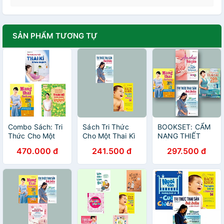
SẢN PHẨM TƯƠNG TỰ
Combo Sách: Tri
Sách Tri Thức
BOOKSET: CẨM
Thức Cho Một
Cho Một Thai Kì
NANG THIẾT
Thai Kì Khỏe
Khoẻ Mạnh +
YẾU DÀNH CHO
470.000 đ
241.500 đ
297.500 đ
Mạnh + Mang
Bách Khoa Thai
BÀ BẦU
Thai Thành Công
Nghén Sinh Nở
+ Chuẩn Bị Cho
Và Chăm Sóc Bé
Một Thai Kì Khoẻ
Mạnh Chào Đón
Bé Yêu