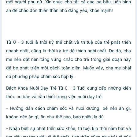
mỗi người phụ nữ. Xin chúc cho tất cả các bà bầu luôn bình
an để chào đón thiên thần nhỏ đáng yêu, khỏe mạnh!
Từ 0 - 3 tuổi là thời kỳ thể chất và trí tuệ của trẻ phát triển
nhanh nhất, cũng là thời kỳ trẻ dễ thích nghi nhất. Do đó, cha
mẹ nên đặt nền tảng vững chắc cho trẻ trong giai đoạn này
để bé phát triển một cách toàn diện. Muốn vậy, cha mẹ phải
có phương pháp chăm sóc hợp lý.
Bách Khoa Nuôi Dạy Trẻ Từ 0 - 3 Tuổi cung cấp những kiến
thức cơ bản và cần thiết trong việc nuôi dạy trẻ:
- Hướng dẫn cách chăm sóc và nuôi dưỡng: bé nên ăn gì,
không nên ăn gì, ăn như thế nào, bao nhiêu là đủ
- Nhận biết sự phát triển sức khỏe, trí tuệ: kịp thời nắm bắt và
tìm hiểu sự thay đổi về thể chất, tinh thần cũng như trí tuệ của