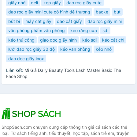
giấy nhớ
deli
kẹp giấy
dao rọc giấy cute
dao rọc giấy mini cute có hình dễ thương
baoke
bút
bút bi
máy cắt giấy
dao cắt giấy
dao rọc giấy mini
văn phòng phẩm văn phòng
kéo răng cưa
sdi
kéo thủ công
giao dọc giấy hình
kéo sdi
kéo cắt chỉ
lưỡi dao rọc giấy 30 độ
kéo văn phòng
kéo nhỏ
dao dọc giấy inox
Liên kết:
Mi Giả Daily Beauty Tools Lash Master Basic The
Face Shop
ShopSach.com chuyên cung cấp thông tin giá cả sách các thể
loại. Từ sách tiếng anh, tiểu thuyết, học tập, sách trẻ em, truyện