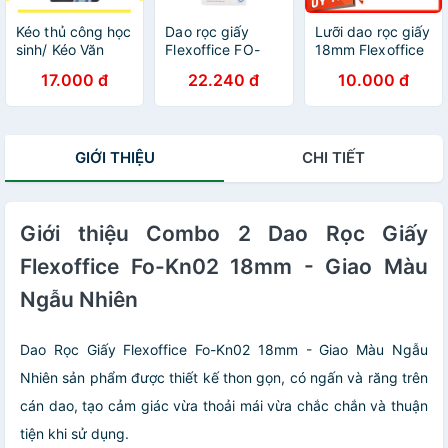
Kéo thủ công học
Dao rọc giấy
Lưỡi dao rọc giấy
sinh/ Kéo Văn
Flexoffice FO-
18mm Flexoffice
Phòng nhỏ 15cm
KN04B
FO-BL02 KMV
17.000 đ
22.240 đ
10.000 đ
FO-SC03 Cán
Mart
Nhựa Màu Đẹp
GIỚI THIỆU
CHI TIẾT
Giới thiệu Combo 2 Dao Rọc Giấy
Flexoffice Fo-Kn02 18mm - Giao Màu
Ngẫu Nhiên
Dao Rọc Giấy Flexoffice Fo-Kn02 18mm - Giao Màu Ngẫu
Nhiên sản phẩm được thiết kế thon gọn, có ngấn và răng trên
cán dao, tạo cảm giác vừa thoải mái vừa chắc chắn và thuận
tiện khi sử dụng.