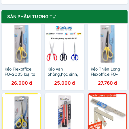
SẢN PHẨM TƯƠNG TỰ
Kéo Flexoffice
Kéo văn
Kéo Thiên Long
FO-SC05 loại to
phòng,học sinh,
Flexoffice FO-
210mm
Flexoffice FO-
SC05
26.000 đ
25.000 đ
27.760 đ
SC02, tùy chọn
màu