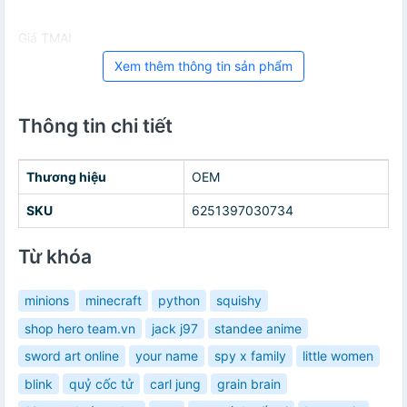
Giá TMAI
Xem thêm thông tin sản phẩm
Thông tin chi tiết
Thương hiệu
OEM
SKU
6251397030734
Từ khóa
minions
minecraft
python
squishy
shop hero team.vn
jack j97
standee anime
sword art online
your name
spy x family
little women
blink
quỷ cốc tử
carl jung
grain brain