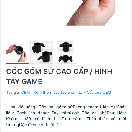
CỐC GỐM SỨ CAO CẤP / HÌNH
TAY GAME
Tác giả:
OEM
|
Xem thêm các tác phẩm Ly - Cốc của OEM
Loại đồ uống: CốcLoại gốm: sứPhong cách: Hiện đạiChất
liệu: GạchHình dạng: Tay cầmLoại: Cốc cà phêPhụ kiện:
Không cóSố mô hình: LLYTính năng: Thân thiện với môi
trườngĐặc điểm kỹ thuật: 1...