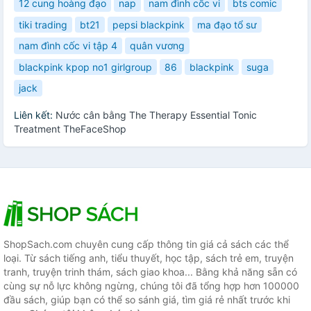
12 cung hoàng đạo
nap
nam đình cốc vi
bts comic
tiki trading
bt21
pepsi blackpink
ma đạo tổ sư
nam đình cốc vi tập 4
quân vương
blackpink kpop no1 girlgroup
86
blackpink
suga
jack
Liên kết:
Nước cân bằng The Therapy Essential Tonic
Treatment TheFaceShop
ShopSach.com chuyên cung cấp thông tin giá cả sách các thể
loại. Từ sách tiếng anh, tiểu thuyết, học tập, sách trẻ em, truyện
tranh, truyện trinh thám, sách giao khoa... Bằng khả năng sẵn có
cùng sự nỗ lực không ngừng, chúng tôi đã tổng hợp hơn 100000
đầu sách, giúp bạn có thể so sánh giá, tìm giá rẻ nhất trước khi