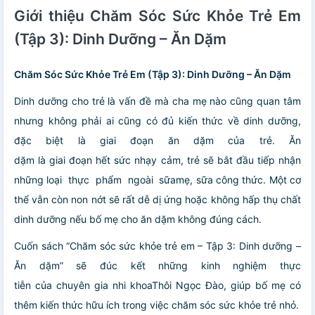
Giới thiệu Chăm Sóc Sức Khỏe Trẻ Em
(Tập 3): Dinh Dưỡng – Ăn Dặm
Chăm Sóc Sức Khỏe Trẻ Em (Tập 3): Dinh Dưỡng – Ăn Dặm
Dinh dưỡng cho trẻ là vấn đề mà cha mẹ nào cũng quan tâm
nhưng không phải ai cũng có đủ kiến thức về dinh dưỡng,
đặc biệt là giai đoạn ăn dặm của trẻ. Ăn
dặm là giai đoạn hết sức nhạy cảm, trẻ sẽ bắt đầu tiếp nhận
những loại thực phẩm ngoài sữamẹ, sữa công thức. Một cơ
thể vẫn còn non nớt sẽ rất dễ dị ứng hoặc không hấp thụ chất
dinh dưỡng nếu bố mẹ cho ăn dặm không đúng cách.
Cuốn sách “Chăm sóc sức khỏe trẻ em – Tập 3: Dinh dưỡng –
Ăn dặm” sẽ đúc kết những kinh nghiệm thực
tiễn của chuyên gia nhi khoaThôi Ngọc Đào, giúp bố mẹ có
thêm kiến thức hữu ích trong việc chăm sóc sức khỏe trẻ nhỏ.