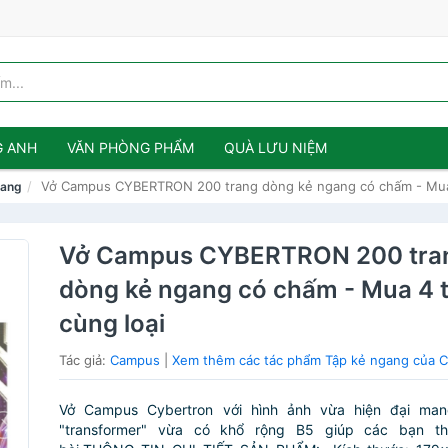
G ANH
VĂN PHÒNG PHẨM
QUÀ LƯU NIỆM
Vở Campus CYBERTRON 200 trang dòng kẻ ngang có chấm - Mua 
gang
Vở Campus CYBERTRON 200 tra
dòng kẻ ngang có chấm - Mua 4 
cùng loại
Tác giả:
Campus
|
Xem thêm các tác phẩm Tập kẻ ngang của 
Vở Campus Cybertron với hình ảnh vừa hiện đại man
"transformer" vừa có khổ rộng B5 giúp các bạn tho