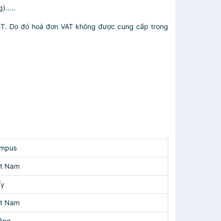
.....
GT. Do đó hoá đơn VAT không được cung cấp trong
mpus
ệt Nam
ấy
ệt Nam
ông