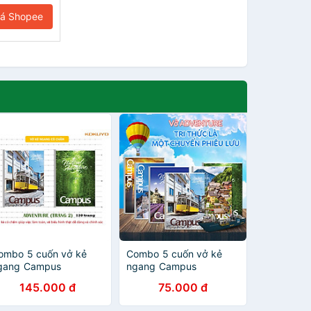
iá Shopee
ombo 5 cuốn vở kẻ
Combo 5 cuốn vở kẻ
gang Campus
ngang Campus
dventure 120 trang B5
Adventure 80 trang B5
145.000 đ
75.000 đ
B-BAVT120
NB-BAVT80