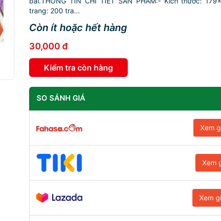
bài.THÔNG TIN CHI TIẾT SẢN PHẨM:- Kích thước: 179
trang: 200 tra...
Còn ít hoặc hết hàng
30,000 đ
Kiểm tra còn hàng
SO SÁNH GIÁ
Xem g
Xem g
Xem g