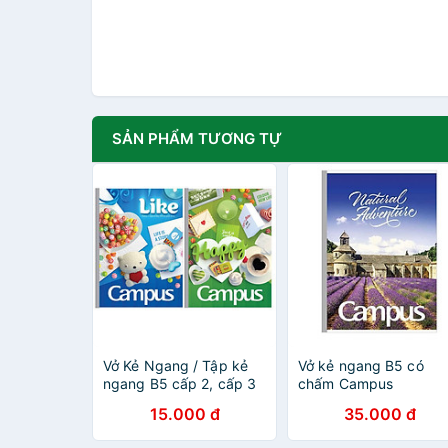
SẢN PHẨM TƯƠNG TỰ
Vở Kẻ Ngang / Tập kẻ
Vở kẻ ngang B5 có
ngang B5 cấp 2, cấp 3
chấm Campus
Campus 80 trang,
Adventure 200 trang 
15.000 đ
35.000 đ
Nhiều mẫu bìa
NB-BAVT200