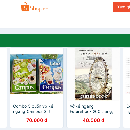
Xem g
Combo 5 cuốn vở kẻ
Vở kẻ ngang
C
ngang Campus Gift
Futurebook 200 trang,
n
B5
120tr
Khổ B5 (252*173mm
A
70.000 đ
40.000 đ
N