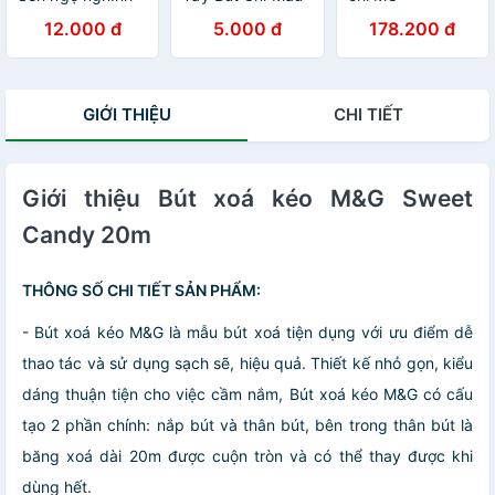
M&G - Băng xóa
Đen Con Thỏ
12.000 đ
5.000 đ
178.200 đ
dài 6m - tiện lợi
Miffy 4B M&G
và nhỏ gọn -
ACT55601
GIỚI THIỆU
CHI TIẾT
Giới thiệu Bút xoá kéo M&G Sweet
Candy 20m
THÔNG SỐ CHI TIẾT SẢN PHẨM:
- Bút xoá kéo M&G là mẫu bút xoá tiện dụng với ưu điểm dễ
thao tác và sử dụng sạch sẽ, hiệu quả. Thiết kế nhỏ gọn, kiểu
dáng thuận tiện cho việc cầm nắm, Bút xoá kéo M&G có cấu
tạo 2 phần chính: nắp bút và thân bút, bên trong thân bút là
băng xoá dài 20m được cuộn tròn và có thể thay được khi
dùng hết.