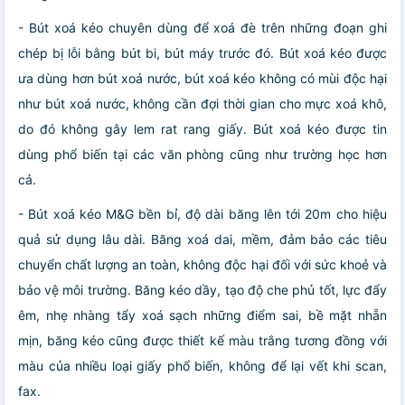
- Bút xoá kéo chuyên dùng để xoá đè trên những đoạn ghi
chép bị lỗi bằng bút bi, bút máy trước đó. Bút xoá kéo được
ưa dùng hơn bút xoá nước, bút xoá kéo không có mùi độc hại
như bút xoá nước, không cần đợi thời gian cho mực xoá khô,
do đó không gây lem rat rang giấy. Bút xoá kéo được tin
dùng phổ biến tại các văn phòng cũng như trường học hơn
cả.
- Bút xoá kéo M&G bền bỉ, độ dài băng lên tới 20m cho hiệu
quả sử dụng lâu dài. Băng xoá dai, mềm, đảm bảo các tiêu
chuyển chất lượng an toàn, không độc hại đối với sức khoẻ và
bảo vệ môi trường. Băng kéo dầy, tạo độ che phủ tốt, lực đẩy
êm, nhẹ nhàng tẩy xoá sạch những điểm sai, bề mặt nhẵn
mịn, băng kéo cũng được thiết kế màu trắng tương đồng với
màu của nhiều loại giấy phổ biến, không để lại vết khi scan,
fax.