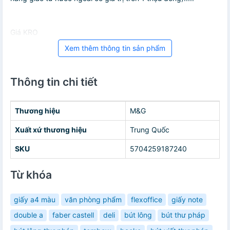
Giá KRO
Xem thêm thông tin sản phẩm
Thông tin chi tiết
Thương hiệu
M&G
Xuất xứ thương hiệu
Trung Quốc
SKU
5704259187240
Từ khóa
giấy a4 màu
văn phòng phẩm
flexoffice
giấy note
double a
faber castell
deli
bút lông
bút thư pháp