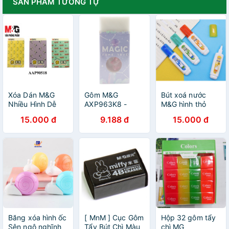
SẢN PHẨM TƯƠNG TỰ
Xóa Dán M&G
Gôm M&G
Bút xoá nước
Nhiều Hình Dễ
AXP963K8 -
M&G hình thỏ
Thương (
Magic Come True
12ml
15.000 đ
9.188 đ
15.000 đ
AAP90518,
AAP90516 )
Băng xóa hình ốc
[ MnM ] Cục Gôm
Hộp 32 gôm tẩy
Sên ngộ nghĩnh
Tẩy Bút Chì Màu
chì MG