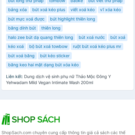
bút lông thư pháp
tombow
baoke
bút viết thư pháp
bảng xóa
bút xoá kéo plus
viết xoá kéo
vĩ xóa kéo
bút mực xoá được
bút highlight thiên long
băng dính bút
thiên long
halo zee bút dạ quang thiên long
bút xoá nước
bút xoá
kéo xoá
bộ bút xoá towbow
ruột bút xoá kéo plus mr
bút xoá băng
bút kéo sticker
băng keo hai mặt dạng bút xóa kéo
Liên kết:
Dung dịch vệ sinh phụ nữ Thảo Mộc Đông Y
Yehwadam Mild Vegan Intimate Wash 200ml
ShopSach.com chuyên cung cấp thông tin giá cả sách các thể