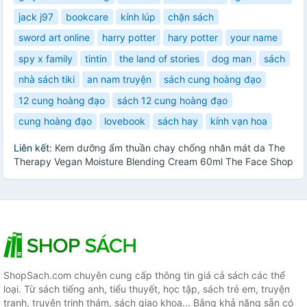
jack j97
bookcare
kính lúp
chặn sách
sword art online
harry potter
hary potter
your name
spy x family
tintin
the land of stories
dog man
sách
nhà sách tiki
an nam truyện
sách cung hoàng đạo
12 cung hoàng đạo
sách 12 cung hoàng đạo
cung hoàng đạo
lovebook
sách hay
kính vạn hoa
Liên kết:
Kem dưỡng ẩm thuần chay chống nhăn mát da The
Therapy Vegan Moisture Blending Cream 60ml The Face Shop
ShopSach.com chuyên cung cấp thông tin giá cả sách các thể
loại. Từ sách tiếng anh, tiểu thuyết, học tập, sách trẻ em, truyện
tranh, truyện trinh thám, sách giao khoa... Bằng khả năng sẵn có