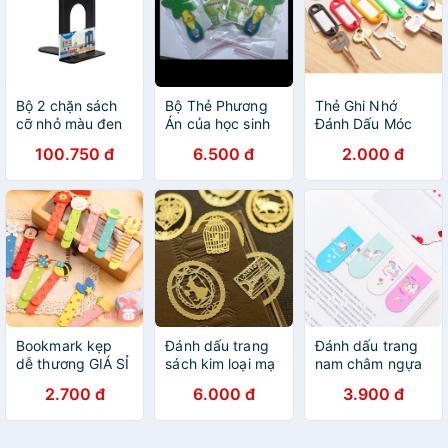
Bộ 2 chặn sách
Bộ Thẻ Phương
Thẻ Ghi Nhớ
cỡ nhỏ màu đen
Án của học sinh
Đánh Dấu Móc
và xanh
Tiểu Học.
Khoá/ Thẻ Treo
100.750 đ
6.500 đ
2.000 đ
Guangbo
Đánh Dấu Hành
WZ5935SH, SL
Lý
Bookmark kẹp
Đánh dấu trang
Đánh dấu trang
dễ thương GIÁ SỈ
sách kim loại mạ
nam châm ngựa
vàng
1 sừng
2.700 đ
6.000 đ
3.900 đ