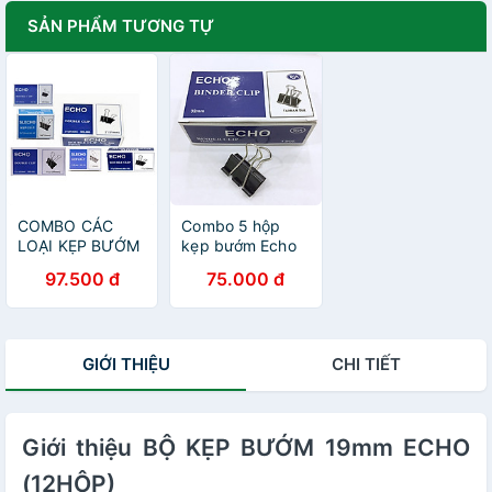
SẢN PHẨM TƯƠNG TỰ
COMBO CÁC
Combo 5 hộp
LOẠI KẸP BƯỚM
kẹp bướm Echo
ECHO 15mm,
32mm
97.500 đ
75.000 đ
19mm,25mm,
32mm, 41mm,
51mm
GIỚI THIỆU
CHI TIẾT
Giới thiệu BỘ KẸP BƯỚM 19mm ECHO
(12HỘP)