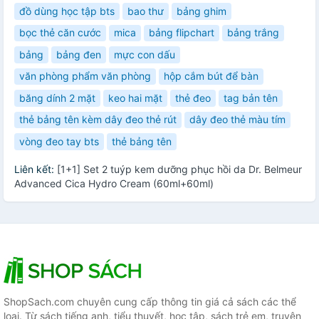
đồ dùng học tập bts
bao thư
bảng ghim
bọc thẻ căn cước
mica
bảng flipchart
bảng trắng
bảng
bảng đen
mực con dấu
văn phòng phẩm văn phòng
hộp cắm bút để bàn
băng dính 2 mặt
keo hai mặt
thẻ đeo
tag bản tên
thẻ bảng tên kèm dây đeo thẻ rút
dây đeo thẻ màu tím
vòng đeo tay bts
thẻ bảng tên
Liên kết:
[1+1] Set 2 tuýp kem dưỡng phục hồi da Dr. Belmeur
Advanced Cica Hydro Cream (60ml+60ml)
ShopSach.com chuyên cung cấp thông tin giá cả sách các thể
loại. Từ sách tiếng anh, tiểu thuyết, học tập, sách trẻ em, truyện