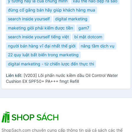
ý tưởng này là của chúng mình
xấu thế nào đẹp ra sao
đừng cố gắng bán hãy giúp khách hàng mua
search inside yourself
digital marketing
maketing giỏi phải kiếm được tiền
gam7
search inside yourself tiếng việt
bí mật dotcom
người bán hàng vĩ đại nhất thế giới
nâng tầm dịch vụ
22 quy luật bất biến trong marketing
digital marketing - từ chiến lược đến thực thi
Liên kết:
[V203] Lõi phấn nước kiềm dầu Oil Control Water
Cushion EX SPF50+ PA+++ fmgt Refill
ShopSach.com chuyên cung cấp thông tin giá cả sách các thể