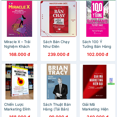
Miracle X – Trải
Sách Bán Chạy
Sách 100 Ý
Nghiệm Khách
Như Điên
Tưởng Bán Hàng
Hàng Trong Kỷ
Tuyệt Hay
168.000 đ
239.000 đ
102.000 đ
Nguyên Số
Chiến Lược
Sách Thuật Bán
Giải Mã
Marketing Đỉnh
Hàng (Tái Bản)
Marketing Hiện
Cao – Dan
Đại - Những
168.000 đ
99.000 đ
249.000 đ