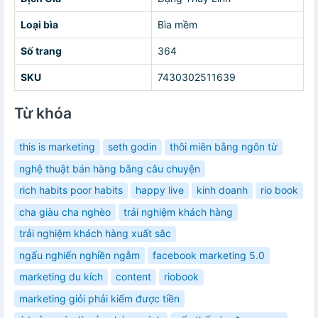
Loại bìa
Bìa mềm
Số trang
364
SKU
7430302511639
Từ khóa
this is marketing
seth godin
thôi miên bằng ngôn từ
nghệ thuật bán hàng bằng câu chuyện
rich habits poor habits
happy live
kinh doanh
rio book
cha giàu cha nghèo
trải nghiệm khách hàng
trải nghiệm khách hàng xuất sắc
ngấu nghiến nghiền ngẫm
facebook marketing 5.0
marketing du kích
content
riobook
marketing giỏi phải kiếm được tiền