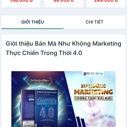
Kennedy
Khám Phá Mới
Nhất Về Khoa
Học Marketing
Bài Học Từ Các
GIỚI THIỆU
CHI TIẾT
Thương Hiệu
Thành Công
Nhất Thế Giới
Giới thiệu Bán Mà Như Không Marketing
Thực Chiến Trong Thời 4.0