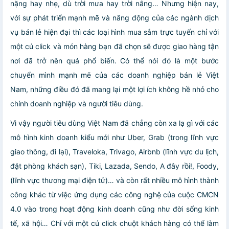
nặng hay nhẹ, dù trời mưa hay trời nắng… Nhưng hiện nay,
với sự phát triển mạnh mẽ và năng động của các ngành dịch
vụ bán lẻ hiện đại thì các loại hình mua sắm trực tuyến chỉ với
một cú click và món hàng bạn đã chọn sẽ được giao hàng tận
nơi đã trở nên quá phổ biến. Có thể nói đó là một bước
chuyển mình mạnh mẽ của các doanh nghiệp bán lẻ Việt
Nam, những điều đó đã mang lại một lợi ích không hề nhỏ cho
chính doanh nghiệp và người tiêu dùng.
Vì vậy người tiêu dùng Việt Nam đã chẳng còn xa lạ gì với các
mô hình kinh doanh kiểu mới như Uber, Grab (trong lĩnh vực
giao thông, đi lại), Traveloka, Trivago, Airbnb (lĩnh vực du lịch,
đặt phòng khách sạn), Tiki, Lazada, Sendo, A đây rồi!, Foody,
(lĩnh vực thương mại điện tử)… và còn rất nhiều mô hình thành
công khác từ việc ứng dụng các công nghệ của cuộc CMCN
4.0 vào trong hoạt động kinh doanh cũng như đời sống kinh
tế, xã hội… Chỉ với một cú click chuột khách hàng có thể làm