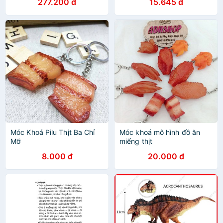
277.200 đ
15.645 đ
Móc Khoá Pilu Thịt Ba Chỉ
Móc khoá mô hình đồ ăn
Mỡ
miếng thịt
8.000 đ
20.000 đ