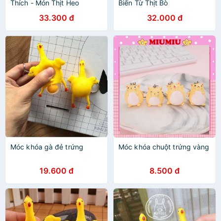
Thích - Món Thịt Heo
Biến Từ Thịt Bò
33.300 đ
32.000 đ
Móc khóa gà đẻ trứng
Móc khóa chuột trứng vàng
19.600 đ
8.500 đ