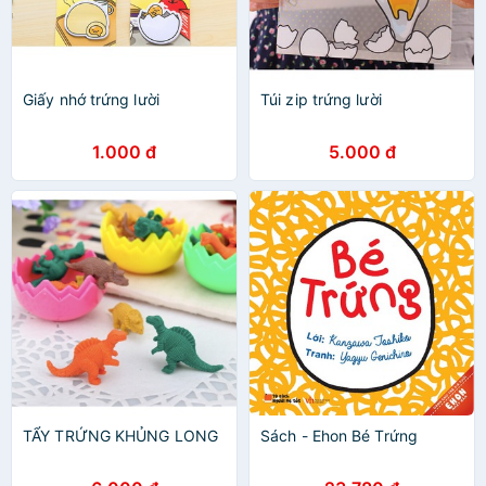
Giấy nhớ trứng lười
Túi zip trứng lười
1.000 đ
5.000 đ
TẨY TRỨNG KHỦNG LONG
Sách - Ehon Bé Trứng