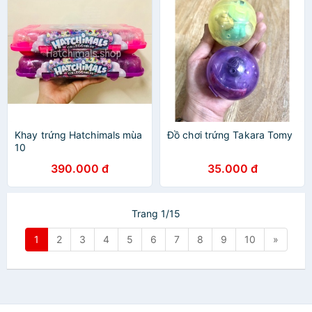
Khay trứng Hatchimals mùa
Đồ chơi trứng Takara Tomy
10
390.000 đ
35.000 đ
Trang 1/15
1
2
3
4
5
6
7
8
9
10
»