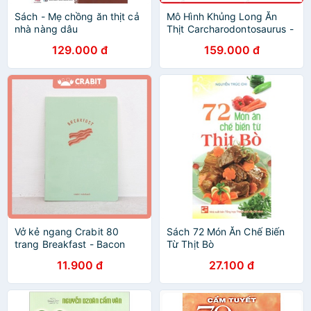
Sách - Mẹ chồng ăn thịt cả
Mô Hình Khủng Long Ăn
nhà nàng dâu
Thịt Carcharodontosaurus -
Mẫu B
129.000 đ
159.000 đ
Vở kẻ ngang Crabit 80
Sách 72 Món Ăn Chế Biến
trang Breakfast - Bacon
Từ Thịt Bò
Thịt
11.900 đ
27.100 đ