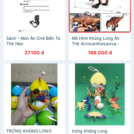
Sách - Món Ăn Chế Biến Từ
Mô Hình Khủng Long Ăn
Thịt Heo
Thịt Acrocanthosaurus -
7716.1
27.100 đ
169.000 đ
TRỨNG KHỦNG LONG
trứng khổng Long