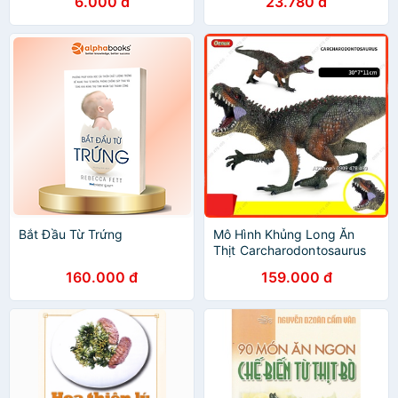
6.000 đ
23.780 đ
Bắt Đầu Từ Trứng
Mô Hình Khủng Long Ăn
Thịt Carcharodontosaurus
Đáng Sợ - 7751.1
160.000 đ
159.000 đ