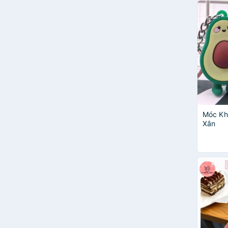
Móc Kho
Xắn