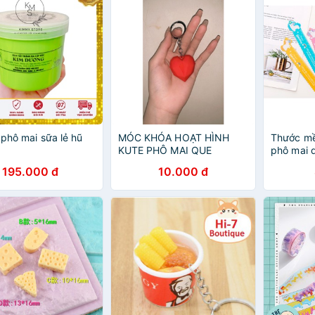
 phô mai sữa lẻ hũ
MÓC KHÓA HOẠT HÌNH
Thước mề
KUTE PHÔ MAI QUE
phô mai 
195.000 đ
10.000 đ