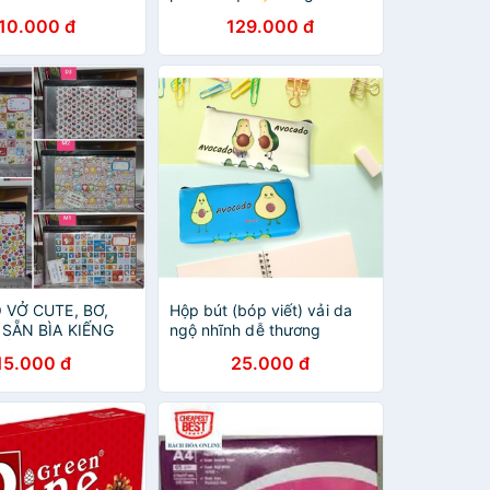
sẵn⚡️ chất liệu mềm mịn,
10.000 đ
129.000 đ
bông gòn siêu mềm
 VỞ CUTE, BƠ,
Hộp bút (bóp viết) vải da
 SẴN BÌA KIẾNG
ngộ nhĩnh dễ thương
XẤP)
(bơ/trà sữa)
15.000 đ
25.000 đ