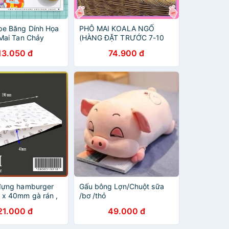
pe Băng Dính Họa
PHÔ MAI KOALA NGỐ
 Mai Tan Chảy
(HÀNG ĐẶT TRƯỚC 7-10
NGÀY)
13.050 đ
74.900 đ
 đựng hamburger
Gấu bông Lợn/Chuột sữa
 x 40mm gà rán ,
/bơ /thỏ
 chiên , khoai lang
21.000 đ
49.000 đ
phô mai , gà viên
.