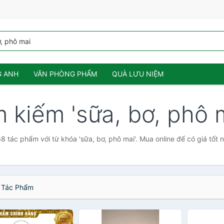
G ANH
VĂN PHÒNG PHẨM
QUÀ LƯU NIỆM
m kiếm 'sữa, bơ, phô 
8 tác phẩm với từ khóa 'sữa, bơ, phô mai'. Mua online để có giá tốt n
Tác Phẩm