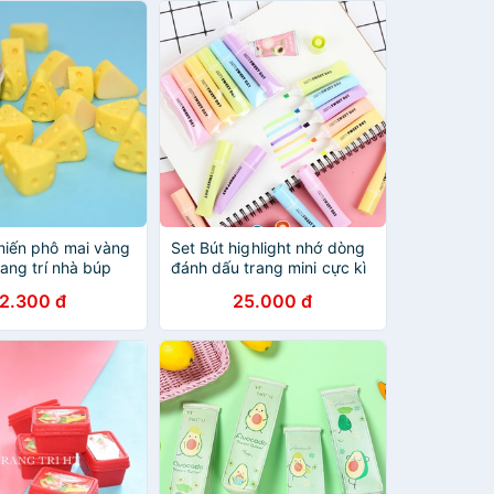
miến phô mai vàng
Set Bút highlight nhớ dòng
rang trí nhà búp
đánh dấu trang mini cực kì
cute phô mai que
2.300 đ
25.000 đ