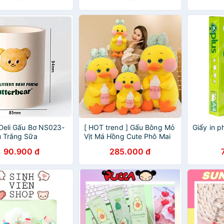
 Deli Gấu Bơ NS023-
[ HOT trend ] Gấu Bông Mỏ
Giấy in p
u Trắng Sữa
Vịt Má Hồng Cute Phô Mai
Que - Thú Nhồi Bông - Búp
90.900 đ
285.000 đ
Bê Đáng Yêu