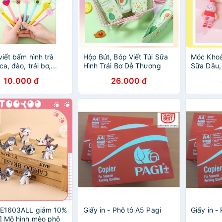
 viết bấm hình trà
Hộp Bút, Bóp Viết Túi Sữa
Móc Khoá
a, đào, trái bơ,...
Hình Trái Bơ Dễ Thương
Sữa Dâu,
Siêu Đán
10.000 đ
26.000 đ
FE1603ALL giảm 10%
Giấy in - Phô tô A5 Pagi
Giấy in -
] Mô hình mèo phô