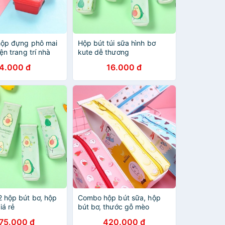
hộp đựng phô mai
Hộp bút túi sữa hình bơ
ện trang trí nhà
kute dễ thương
1 hộp]
4.000 đ
16.000 đ
 hộp bút bơ, hộp
Combo hộp bút sữa, hộp
iá rẻ
bút bơ, thước gỗ mèo
75.000 đ
420.000 đ