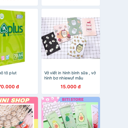
hô tô plut
Vở viết in hình bình sữa , vở
hình bơ nhiewuf mẫu
70.000 đ
15.000 đ