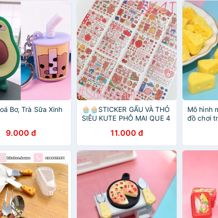
á Bơ, Trà Sữa Xinh
🧁🧁STICKER GẤU VÀ THỎ
Mô hình 
SIÊU KUTE PHÔ MAI QUE 4
đồ chơi t
TẤM🧁🧁
bê [1 cái]
9.000 đ
11.000 đ