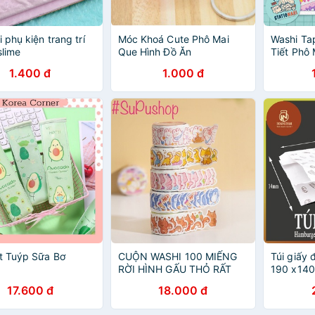
 phụ kiện trang trí
Móc Khoá Cute Phô Mai
Washi Ta
slime
Que Hình Đồ Ăn
Tiết Phô
1.400 đ
1.000 đ
t Tuýp Sữa Bơ
CUỘN WASHI 100 MIẾNG
Túi giấy
RỜI HÌNH GẤU THỎ RẤT
190 x140
KUTE PHÔ MAI QUE
khoai tay
17.600 đ
18.000 đ
lang lắc 
phô mài .