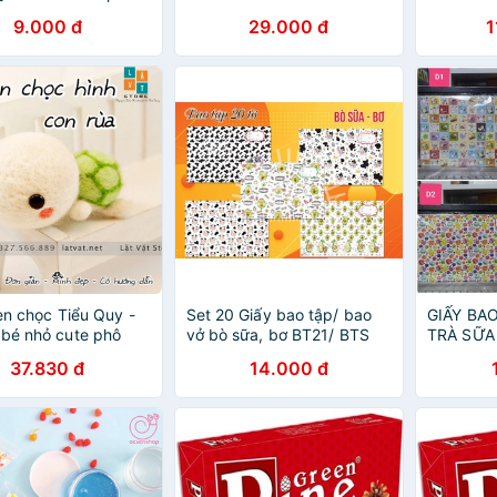
i trang trí tiểu cảnh
9.000 đ
29.000 đ
1
ơng cute TooYoo
4
len chọc Tiểu Quy -
Set 20 Giấy bao tập/ bao
GIẤY BAO
 bé nhỏ cute phô
vở bò sữa, bơ BT21/ BTS
TRÀ SỮA
 - Needle felting
chibi
(10 TỜ/ 
37.830 đ
14.000 đ
cho người mới bắt