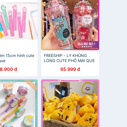
m 15cm hình cute
FREESHIP - LY KHỦNG
que
LONG CUTE PHÔ MAI QUE
8.900 đ
65.999 đ