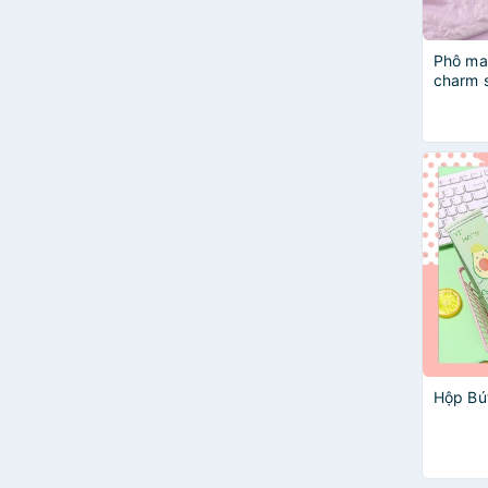
Phô mai
charm 
Hộp Bú