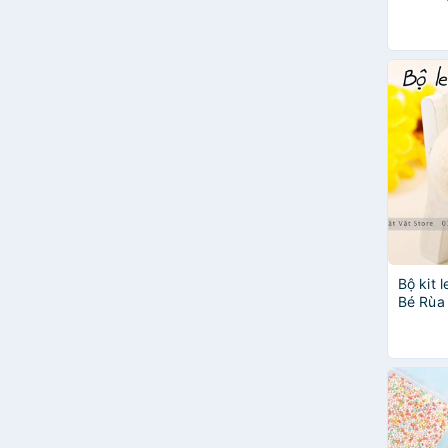
mai min
dễ thư
TY008
Bộ kit 
Bé Rùa
mai que
turtle 
đầu