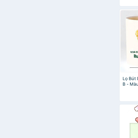
Lọ Bút
B - Mà