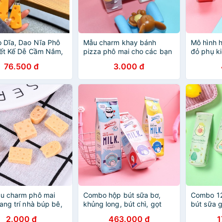
 Dĩa, Dao Nĩa Phô
Mẫu charm khay bánh
Mô hình 
iết Kế Dễ Cầm Nắm,
pizza phô mai cho các bạn
đỏ phụ ki
áng Đáng Yêu
trang trí nhà búp bê, DIY
búp bê [
76.500 đ
3.000 đ
u charm phô mai
Combo hộp bút sữa bơ,
Combo 12
ang trí nhà búp bê,
khủng long, bút chì, gọt
bút sữa g
iện thoại, kẹp tóc,
2.000 đ
463.000 đ
1