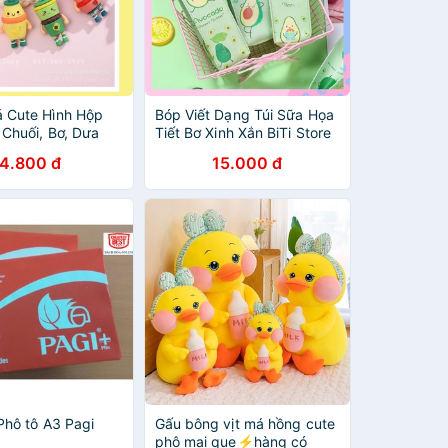
 Cute Hình Hộp
Bóp Viết Dạng Túi Sữa Họa
 Chuối, Bơ, Dưa
Tiết Bơ Xinh Xắn BiTi Store
g
4.800 đ
15.000 đ
 Phô tô A3 Pagi
Gấu bông vịt má hồng cute
phô mai que⚡️hàng có