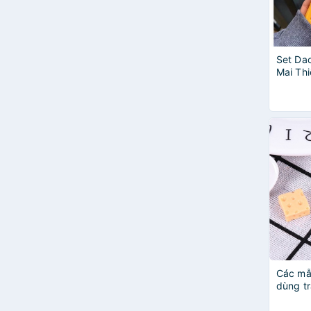
Set Dao
Mai Th
Kiểu D
Các mẫ
dùng tr
vỏ ốp đ
DIY