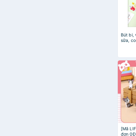
Bút bi,
sữa, coc
[Mã LI
đơn 0Đ