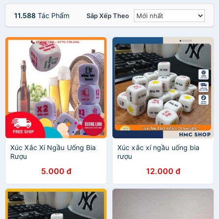
11.588
Tác Phẩm
Sắp Xếp Theo
Xúc Xắc Xí Ngầu Uống Bia
Xúc xắc xí ngầu uống bia
Rượu
rượu
5.000 đ
12.000 đ