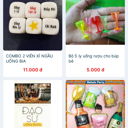
COMBO 2 VIÊN XÍ NGẦU
Bộ 5 ly uống rượu cho búp
UỐNG BIA
bê
11.000 đ
5.000 đ