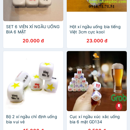
SET 6 VIÊN XÍ NGẦU UỐNG
Hột xí ngầu uống bia tiếng
BIA 6 MẶT
Việt 3cm cực kool
20.000 đ
23.000 đ
Bộ 2 xí ngầu chỉ định uống
Cục xí ngầu xúc xắc uống
bia vui vẻ
bia 6 mặt GD134