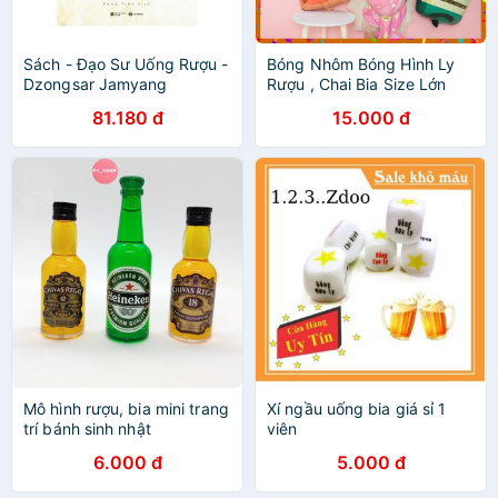
Sách - Đạo Sư Uống Rượu -
Bóng Nhôm Bóng Hình Ly
Dzongsar Jamyang
Rượu , Chai Bia Size Lớn
Khyentse
81.180 đ
15.000 đ
Mô hình rượu, bia mini trang
Xí ngầu uống bia giá sỉ 1
trí bánh sinh nhật
viên
6.000 đ
5.000 đ