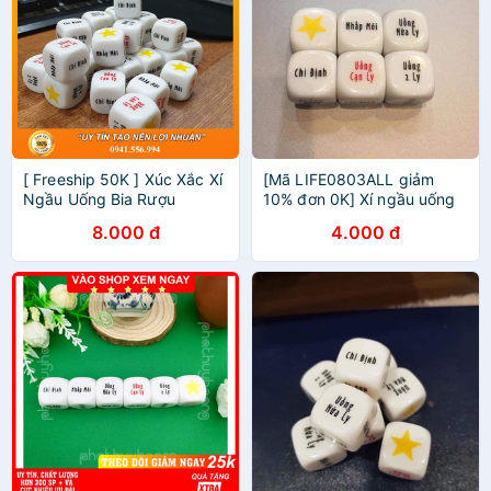
[ Freeship 50K ] Xúc Xắc Xí
[Mã LIFE0803ALL giảm
Ngầu Uống Bia Rượu
10% đơn 0K] Xí ngầu uống
bia xí ngầu ăn nhậu xúc xắc
8.000 đ
4.000 đ
uống rượu