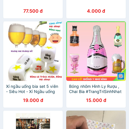
77.500 đ
4.000 đ
Xí ngầu uống bia set 5 viên
Bóng nhôm Hình Ly Rượu ,
- Siêu Hot - Xí Ngầu uống
Chai Bia #TrangTriSinhNhat
bia Xí Ngầu Nhậu
19.000 đ
15.000 đ