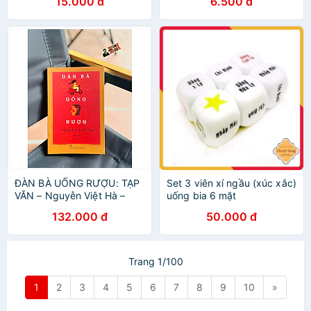
15.000 đ
6.500 đ
ĐÀN BÀ UỐNG RƯỢU: TẠP
Set 3 viên xí ngầu (xúc xắc)
VĂN – Nguyễn Việt Hà –
uống bia 6 mặt
NXB Trẻ
132.000 đ
50.000 đ
Trang 1/100
1
2
3
4
5
6
7
8
9
10
»