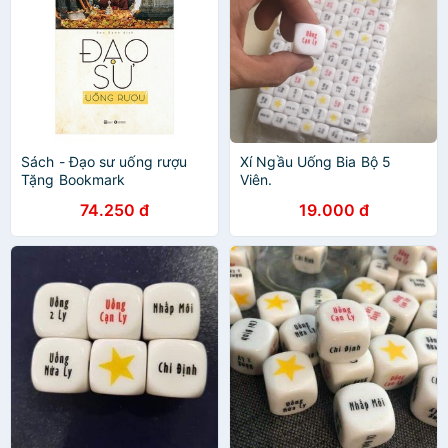
Sách - Đạo sư uống rượu
Xí Ngầu Uống Bia Bộ 5
Tặng Bookmark
Viên.
74.250 đ
19.000 đ