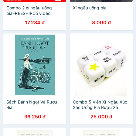
Combo 2 xí ngầu uống
Xí ngầu uống bia
biaFREESHIPCó video
thậtCombo 2 xí ngầu uống
17.234 đ
8.000 đ
bia, xí ngầu uống rượu giá
rẻ - Phát Huy Hoàng
Sách Bánh Ngọt Và Rượu
Combo 5 Viên Xí Ngầu Xúc
Bia
Xắc Uống Bia Rượu Xả
Stress Cực Vui,Cực Ngầu.
96.250 đ
25.000 đ