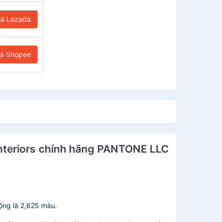
iá Lazada
iá Shopee
nteriors chính hãng PANTONE LLC
ộng là 2,625 màu.