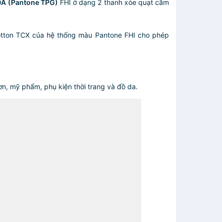
0A (Pantone TPG)
FHI ở dạng 2 thanh xòe quạt cầm
cotton TCX của hệ thống màu Pantone FHI cho phép
n, mỹ phẩm, phụ kiện thời trang và đồ da.