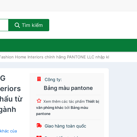
Tìm kiếm
ashion Home Interiors chính hãng PANTONE LLC nhập khẩu từ USA - 262
PG
Công ty:
eriors
Bảng màu pantone
hẩu từ
Xem thêm các tác phẩm
Thiết bị
gành
văn phòng khác
bởi
Bảng màu
pantone
Giao hàng toàn quốc
 khác của