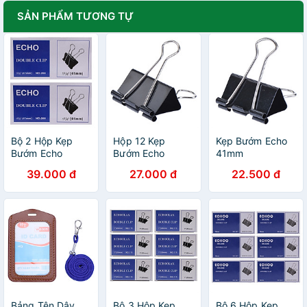
SẢN PHẨM TƯƠNG TỰ
Bộ 2 Hộp Kẹp
Hộp 12 Kẹp
Kẹp Bướm Echo
Bướm Echo
Bướm Echo
41mm
(41mm) - Đen (
51mm
39.000 đ
27.000 đ
22.500 đ
12 Kẹp/Hộp)
Bảng Tên Dây
Bộ 3 Hộp Kẹp
Bộ 6 Hộp Kẹp