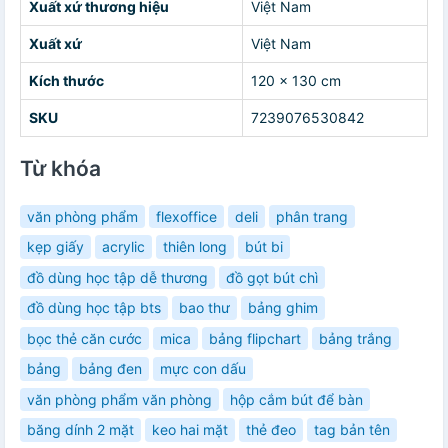
Xuất xứ thương hiệu
Việt Nam
Xuất xứ
Việt Nam
Kích thước
120 x 130 cm
SKU
7239076530842
Từ khóa
văn phòng phẩm
flexoffice
deli
phân trang
kẹp giấy
acrylic
thiên long
bút bi
đồ dùng học tập dễ thương
đồ gọt bút chì
đồ dùng học tập bts
bao thư
bảng ghim
bọc thẻ căn cước
mica
bảng flipchart
bảng trắng
bảng
bảng đen
mực con dấu
văn phòng phẩm văn phòng
hộp cắm bút để bàn
băng dính 2 mặt
keo hai mặt
thẻ đeo
tag bản tên