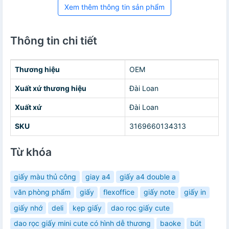
Xem thêm thông tin sản phẩm
Thông tin chi tiết
Thương hiệu
OEM
Xuất xứ thương hiệu
Đài Loan
Xuất xứ
Đài Loan
SKU
3169660134313
Từ khóa
giấy màu thủ công
giay a4
giấy a4 double a
văn phòng phẩm
giấy
flexoffice
giấy note
giấy in
giấy nhớ
deli
kẹp giấy
dao rọc giấy cute
dao rọc giấy mini cute có hình dễ thương
baoke
bút