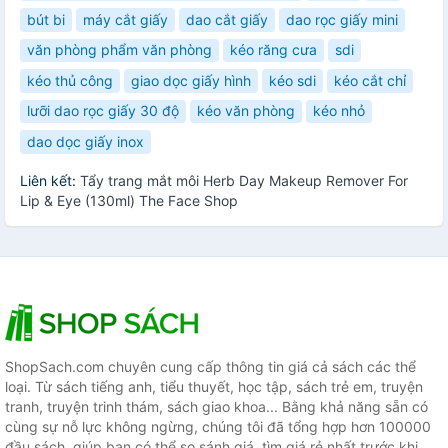
bút bi
máy cắt giấy
dao cắt giấy
dao rọc giấy mini
văn phòng phẩm văn phòng
kéo răng cưa
sdi
kéo thủ công
giao dọc giấy hình
kéo sdi
kéo cắt chỉ
lưỡi dao rọc giấy 30 độ
kéo văn phòng
kéo nhỏ
dao dọc giấy inox
Liên kết:
Tẩy trang mắt môi Herb Day Makeup Remover For
Lip & Eye (130ml) The Face Shop
ShopSach.com chuyên cung cấp thông tin giá cả sách các thể
loại. Từ sách tiếng anh, tiểu thuyết, học tập, sách trẻ em, truyện
tranh, truyện trinh thám, sách giao khoa... Bằng khả năng sẵn có
cùng sự nỗ lực không ngừng, chúng tôi đã tổng hợp hơn 100000
đầu sách, giúp bạn có thể so sánh giá, tìm giá rẻ nhất trước khi